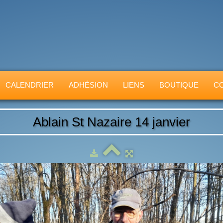
CALENDRIER
ADHÉSION
LIENS
BOUTIQUE
C
Ablain St Nazaire 14 janvier