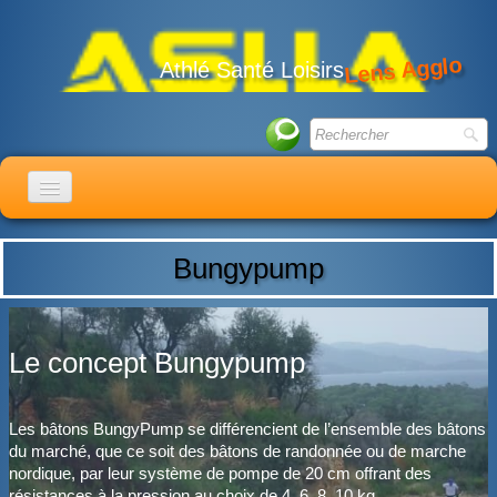
Lens Agglo
Athlé Santé Loisirs
ACCUEIL
Bungypump
LE CLUB
ACTIVITÉS
Le concept Bungypump
ACTUALITÉS
CALENDRIER
Les bâtons BungyPump se différencient de l’ensemble des bâtons
ADHÉSION
du marché, que ce soit des bâtons de randonnée ou de marche
nordique, par leur système de pompe de 20 cm offrant des
LIENS
résistances à la pression au choix de 4, 6, 8, 10 kg.