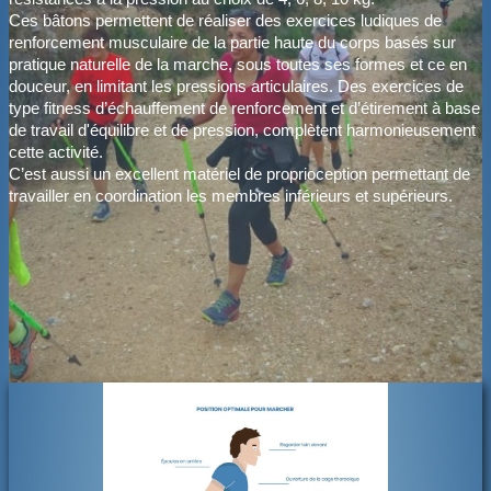
Ces bâtons permettent de réaliser des exercices ludiques de
BOUTIQUE
renforcement musculaire de la partie haute du corps basés sur
pratique naturelle de la marche, sous toutes ses formes et ce en
CONTACT
douceur, en limitant les pressions articulaires. Des exercices de
type fitness d’échauffement de renforcement et d’étirement à base
PHOTOS
▼
de travail d'équilibre et de pression, complètent harmonieusement
cette activité.
C’est aussi un excellent matériel de proprioception permettant de
DONS
travailler en coordination les membres inférieurs et supérieurs.