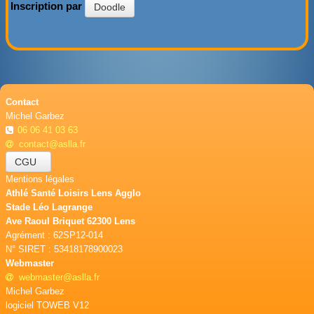
Inscription par
Doodle
Contact
Michel Garbez
06 06 41 03 63
contact@aslla.fr
CGU
Mentions légales
Athlé Santé Loisirs Lens Agglo
Stade Léo Lagrange
Ave Raoul Briquet 62300 Lens
Agrément : 62SP12-014
N° SIRET : 53418178900023
Webmaster
webmaster@aslla.fr
Michel Garbez
logiciel TOWEB V12