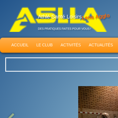
Lens Agglo
Athlé Santé Loisirs
DES PRATIQUES FAITES POUR VOUS !
ACCUEIL
LE CLUB
ACTIVITÉS
ACTUALITÉS