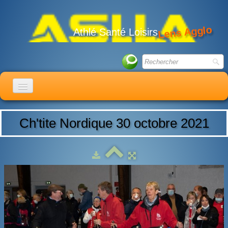
Lens Agglo
Athlé Santé Loisirs
ACCUEIL
Ch'tite Nordique 30 octobre 2021
LE CLUB
ACTIVITÉS
ACTUALITÉS
CALENDRIER
ADHÉSION
LIENS