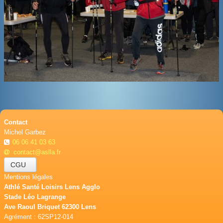
BOUTIQUE
CONTACT
PHOTOS
▼
DONS
Contact
Michel Garbez
06 06 41 03 63
contact@aslla.fr
CGU
Mentions légales
Athlé Santé Loisirs Lens Agglo
Stade Léo Lagrange
Ave Raoul Briquet 62300 Lens
Agrément : 62SP12-014