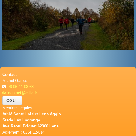
BOUTIQUE
CONTACT
PHOTOS
▼
DONS
Contact
Michel Garbez
06 06 41 03 63
contact@aslla.fr
CGU
Mentions légales
Athlé Santé Loisirs Lens Agglo
Stade Léo Lagrange
Ave Raoul Briquet 62300 Lens
Agrément : 62SP12-014