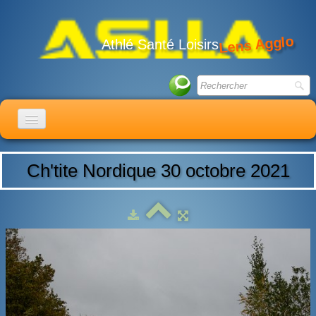
Lens Agglo
Athlé Santé Loisirs
ACCUEIL
Ch'tite Nordique 30 octobre 2021
LE CLUB
ACTIVITÉS
ACTUALITÉS
CALENDRIER
ADHÉSION
LIENS