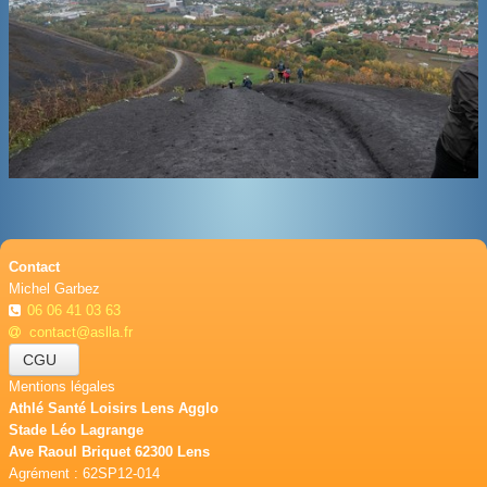
BOUTIQUE
CONTACT
PHOTOS
▼
DONS
Contact
Michel Garbez
06 06 41 03 63
contact@aslla.fr
CGU
Mentions légales
Athlé Santé Loisirs Lens Agglo
Stade Léo Lagrange
Ave Raoul Briquet 62300 Lens
Agrément : 62SP12-014