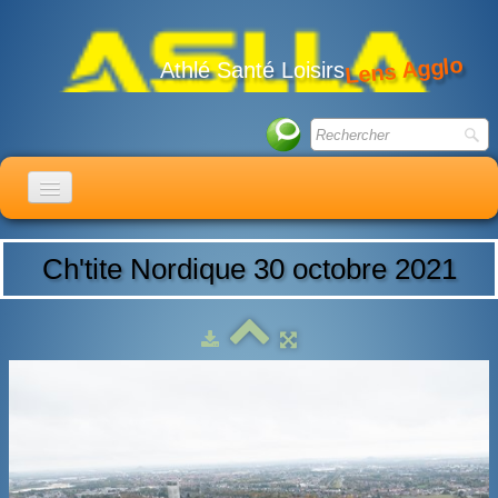
Lens Agglo
Athlé Santé Loisirs
ACCUEIL
Ch'tite Nordique 30 octobre 2021
LE CLUB
ACTIVITÉS
ACTUALITÉS
CALENDRIER
ADHÉSION
LIENS