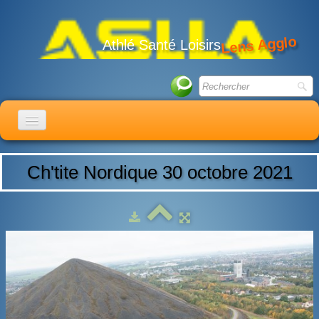
Lens Agglo
Athlé Santé Loisirs
ACCUEIL
Ch'tite Nordique 30 octobre 2021
LE CLUB
ACTIVITÉS
ACTUALITÉS
CALENDRIER
ADHÉSION
LIENS