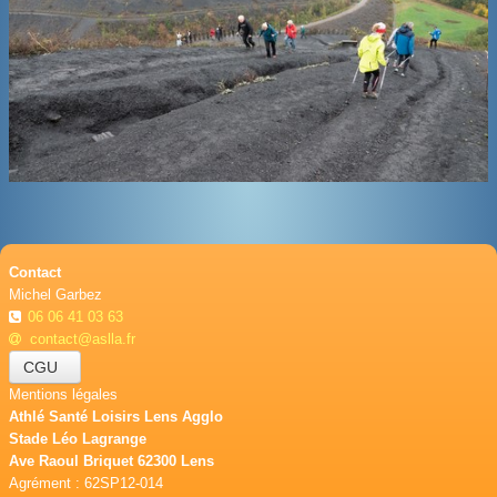
BOUTIQUE
CONTACT
PHOTOS
▼
DONS
Contact
Michel Garbez
06 06 41 03 63
contact@aslla.fr
CGU
Mentions légales
Athlé Santé Loisirs Lens Agglo
Stade Léo Lagrange
Ave Raoul Briquet 62300 Lens
Agrément : 62SP12-014