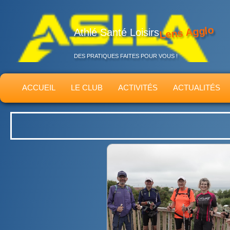
Lens Agglo
Athlé Santé Loisirs
DES PRATIQUES FAITES POUR VOUS !
ACCUEIL
LE CLUB
ACTIVITÉS
ACTUALITÉS