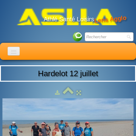
Lens Agglo
Athlé Santé Loisirs
ACCUEIL
Hardelot 12 juillet
LE CLUB
ACTIVITÉS
ACTUALITÉS
CALENDRIER
ADHÉSION
LIENS