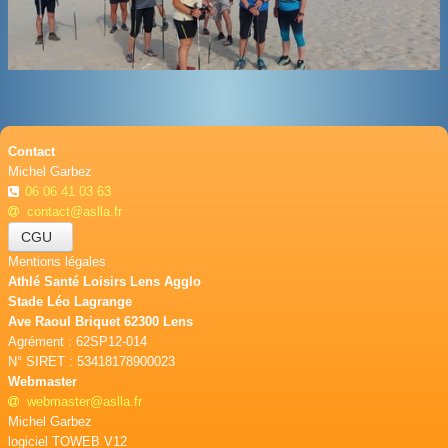
BOUTIQUE
CONTACT
PHOTOS
▼
Contact
DONS
Michel Garbez
06 06 41 03 63
contact@aslla.fr
CGU
Mentions légales
Athlé Santé Loisirs Lens Agglo
Stade Léo Lagrange
Ave Raoul Briquet 62300 Lens
Agrément : 62SP12-014
N° SIRET : 53418178900023
Webmaster
webmaster@aslla.fr
Michel Garbez
logiciel TOWEB V12