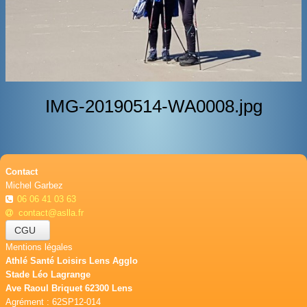
BOUTIQUE
CONTACT
PHOTOS
▼
IMG-20190514-WA0008.jpg
DONS
Contact
Michel Garbez
06 06 41 03 63
contact@aslla.fr
CGU
Mentions légales
Athlé Santé Loisirs Lens Agglo
Stade Léo Lagrange
Ave Raoul Briquet 62300 Lens
Agrément : 62SP12-014