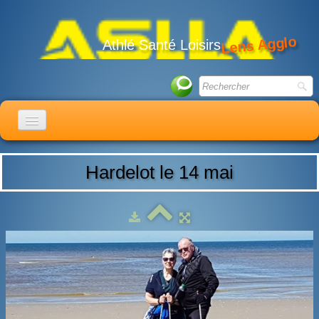
Lens Agglo
Athlé Santé Loisirs
ACCUEIL
Hardelot le 14 mai
LE CLUB
ACTIVITÉS
ACTUALITÉS
CALENDRIER
ADHÉSION
LIENS