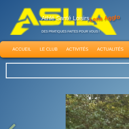
Lens Agglo
Athlé Santé Loisirs
DES PRATIQUES FAITES POUR VOUS !
ACCUEIL
LE CLUB
ACTIVITÉS
ACTUALITÉS