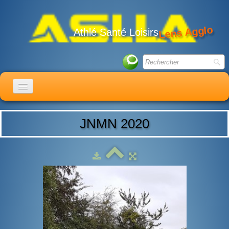
Lens Agglo
Athlé Santé Loisirs
ACCUEIL
JNMN 2020
LE CLUB
ACTIVITÉS
ACTUALITÉS
CALENDRIER
ADHÉSION
LIENS