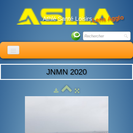
Lens Agglo
Athlé Santé Loisirs
ACCUEIL
JNMN 2020
LE CLUB
ACTIVITÉS
ACTUALITÉS
CALENDRIER
ADHÉSION
LIENS