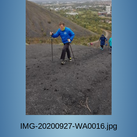
BOUTIQUE
CONTACT
PHOTOS
▼
DONS
IMG-20200927-WA0016.jpg