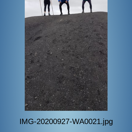
BOUTIQUE
CONTACT
PHOTOS
▼
DONS
IMG-20200927-WA0021.jpg