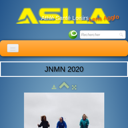
Lens Agglo
Athlé Santé Loisirs
ACCUEIL
JNMN 2020
LE CLUB
ACTIVITÉS
ACTUALITÉS
CALENDRIER
ADHÉSION
LIENS