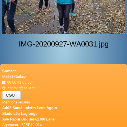
BOUTIQUE
CONTACT
PHOTOS
▼
IMG-20200927-WA0031.jpg
DONS
Contact
Michel Garbez
06 06 41 03 63
contact@aslla.fr
CGU
Mentions légales
Athlé Santé Loisirs Lens Agglo
Stade Léo Lagrange
Ave Raoul Briquet 62300 Lens
Agrément : 62SP12-014