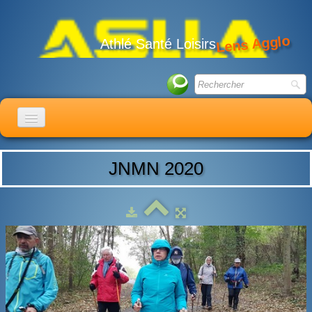
Lens Agglo
Athlé Santé Loisirs
ACCUEIL
JNMN 2020
LE CLUB
ACTIVITÉS
ACTUALITÉS
CALENDRIER
ADHÉSION
LIENS