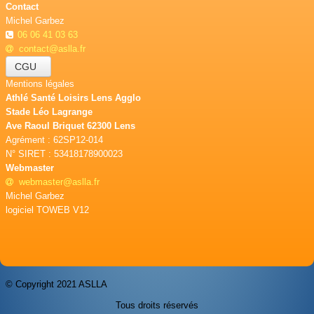
Contact
Michel Garbez
06 06 41 03 63
contact@aslla.fr
CGU
Mentions légales
Athlé Santé Loisirs Lens Agglo
Stade Léo Lagrange
Ave Raoul Briquet 62300 Lens
Agrément : 62SP12-014
N° SIRET : 53418178900023
Webmaster
webmaster@aslla.fr
Michel Garbez
logiciel TOWEB V12
© Copyright 2021 ASLLA
Tous droits réservés