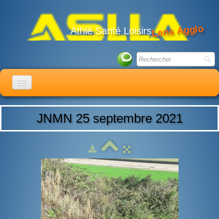
Lens Agglo
Athlé Santé Loisirs
ACCUEIL
JNMN 25 septembre 2021
LE CLUB
ACTIVITÉS
ACTUALITÉS
CALENDRIER
ADHÉSION
LIENS