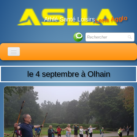
Lens Agglo
Athlé Santé Loisirs
ACCUEIL
le 4 septembre à Olhain
LE CLUB
ACTIVITÉS
ACTUALITÉS
CALENDRIER
ADHÉSION
LIENS