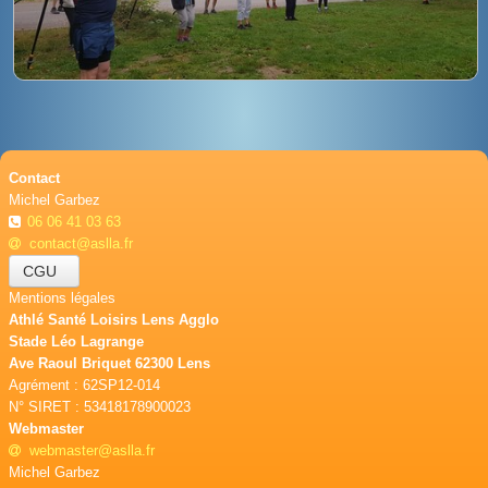
BOUTIQUE
CONTACT
PHOTOS
▼
DONS
Contact
Michel Garbez
06 06 41 03 63
contact@aslla.fr
CGU
Mentions légales
Athlé Santé Loisirs Lens Agglo
Stade Léo Lagrange
Ave Raoul Briquet 62300 Lens
Agrément : 62SP12-014
N° SIRET : 53418178900023
Webmaster
webmaster@aslla.fr
Michel Garbez