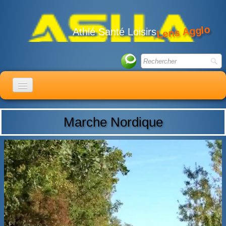
Lens Agglo
Athlé Santé Loisirs
ACCUEIL
Marche Nordique
LE CLUB
ACTIVITÉS
ACTUALITÉS
CALENDRIER
ADHÉSION
LIENS