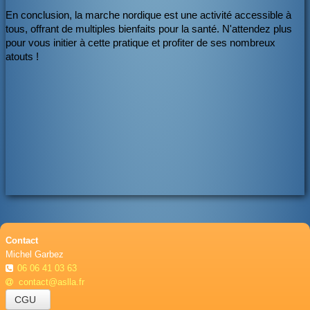
En conclusion, la marche nordique est une activité accessible à
tous, offrant de multiples bienfaits pour la santé. N'attendez plus
pour vous initier à cette pratique et profiter de ses nombreux
atouts !
Contact
Michel Garbez
06 06 41 03 63
contact@aslla.fr
CGU