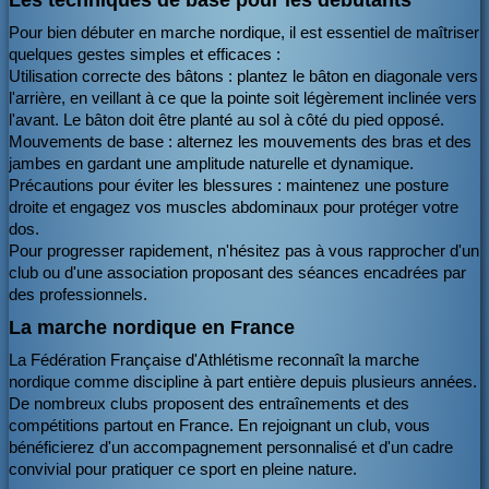
Les techniques de base pour les débutants
Pour bien débuter en marche nordique, il est essentiel de maîtriser
quelques gestes simples et efficaces :
Utilisation correcte des bâtons : plantez le bâton en diagonale vers
l'arrière, en veillant à ce que la pointe soit légèrement inclinée vers
l'avant. Le bâton doit être planté au sol à côté du pied opposé.
Mouvements de base : alternez les mouvements des bras et des
jambes en gardant une amplitude naturelle et dynamique.
Précautions pour éviter les blessures : maintenez une posture
droite et engagez vos muscles abdominaux pour protéger votre
dos.
Pour progresser rapidement, n'hésitez pas à vous rapprocher d'un
club ou d'une association proposant des séances encadrées par
des professionnels.
La marche nordique en France
La Fédération Française d'Athlétisme reconnaît la marche
nordique comme discipline à part entière depuis plusieurs années.
De nombreux clubs proposent des entraînements et des
compétitions partout en France. En rejoignant un club, vous
bénéficierez d'un accompagnement personnalisé et d'un cadre
convivial pour pratiquer ce sport en pleine nature.