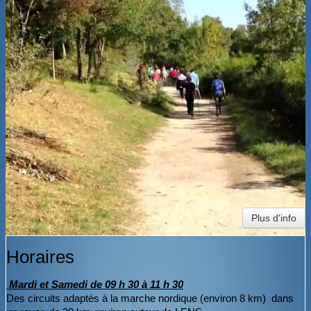
BOUTIQUE
CONTACT
PHOTOS
▼
DONS
Plus d'info
Horaires
Mardi et Samedi de 09 h 30 à 11 h 30
Des circuits adaptés à la marche nordique (environ 8 km) dans