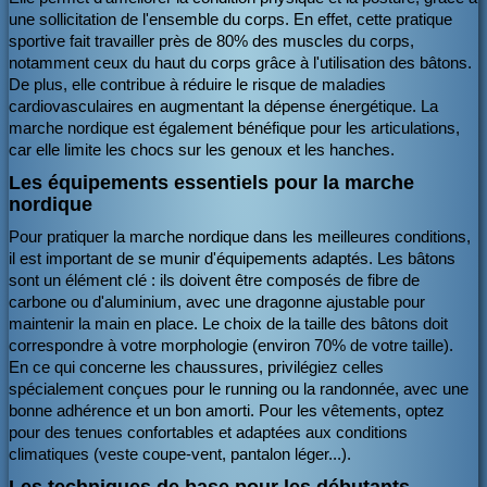
une sollicitation de l'ensemble du corps. En effet, cette pratique
sportive fait travailler près de 80% des muscles du corps,
notamment ceux du haut du corps grâce à l'utilisation des bâtons.
De plus, elle contribue à réduire le risque de maladies
cardiovasculaires en augmentant la dépense énergétique. La
marche nordique est également bénéfique pour les articulations,
car elle limite les chocs sur les genoux et les hanches.
Les équipements essentiels pour la marche
nordique
Pour pratiquer la marche nordique dans les meilleures conditions,
il est important de se munir d'équipements adaptés. Les bâtons
sont un élément clé : ils doivent être composés de fibre de
carbone ou d'aluminium, avec une dragonne ajustable pour
maintenir la main en place. Le choix de la taille des bâtons doit
correspondre à votre morphologie (environ 70% de votre taille).
En ce qui concerne les chaussures, privilégiez celles
spécialement conçues pour le running ou la randonnée, avec une
bonne adhérence et un bon amorti. Pour les vêtements, optez
pour des tenues confortables et adaptées aux conditions
climatiques (veste coupe-vent, pantalon léger...).