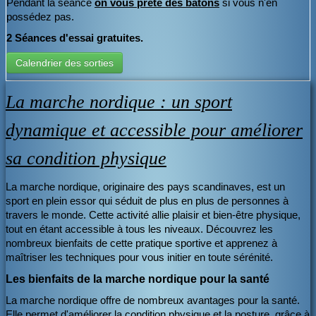
Pendant la séance
on vous prête des bâtons
si vous n'en
possédez pas.
2 Séances d'essai gratuites.
Calendrier des sorties
La marche nordique : un sport
dynamique et accessible pour améliorer
sa condition physique
La marche nordique, originaire des pays scandinaves, est un
sport en plein essor qui séduit de plus en plus de personnes à
travers le monde. Cette activité allie plaisir et bien-être physique,
tout en étant accessible à tous les niveaux. Découvrez les
nombreux bienfaits de cette pratique sportive et apprenez à
maîtriser les techniques pour vous initier en toute sérénité.
Les bienfaits de la marche nordique pour la santé
La marche nordique offre de nombreux avantages pour la santé.
Elle permet d'améliorer la condition physique et la posture, grâce à