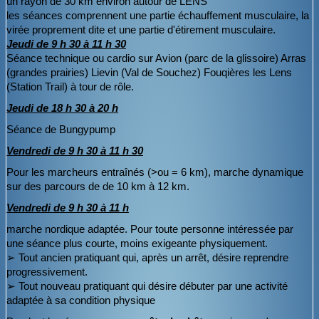
un rayon de 30 km environ autour de LENS
les séances comprennent une partie échauffement musculaire, la
virée proprement dite et une partie d'étirement musculaire.
Jeudi de 9 h 30 à 11 h 30
Séance technique ou cardio sur Avion (parc de la glissoire) Arras
(grandes prairies) Lievin (Val de Souchez) Fouqières les Lens
(Station Trail) à tour de rôle.
Jeudi de 18 h 30 à 20 h
Séance de Bungypump
Vendredi de 9 h 30 à 11 h 30
Pour les marcheurs entraînés (>ou = 6 km), marche dynamique
sur des parcours de de 10 km à 12 km.
Vendredi de 9 h 30 à 11 h
marche nordique adaptée. Pour toute personne intéressée par
une séance plus courte, moins exigeante physiquement.
➢ Tout ancien pratiquant qui, après un arrêt, désire reprendre
progressivement.
➢ Tout nouveau pratiquant qui désire débuter par une activité
adaptée à sa condition physique