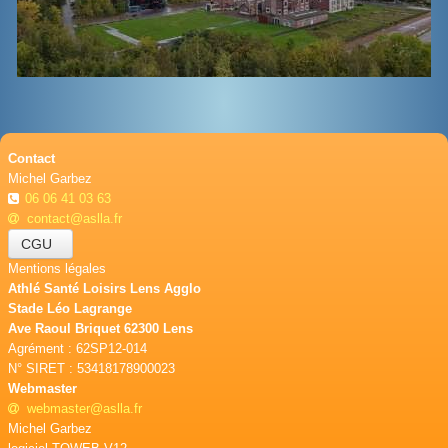
BOUTIQUE
CONTACT
PHOTOS
▼
Contact
DONS
Michel Garbez
06 06 41 03 63
contact@aslla.fr
CGU
Mentions légales
Athlé Santé Loisirs Lens Agglo
Stade Léo Lagrange
Ave Raoul Briquet 62300 Lens
Agrément : 62SP12-014
N° SIRET : 53418178900023
Webmaster
webmaster@aslla.fr
Michel Garbez