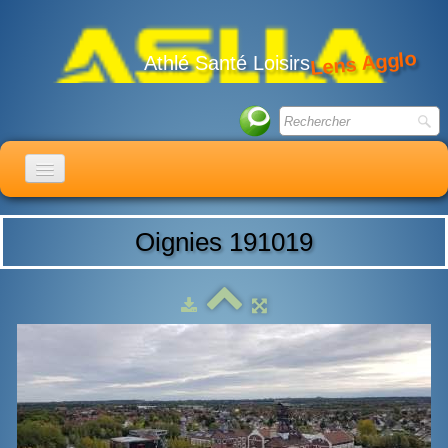
Lens Agglo
Athlé Santé Loisirs
ACCUEIL
Oignies 191019
LE CLUB
ACTIVITÉS
ACTUALITÉS
CALENDRIER
ADHÉSION
LIENS