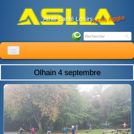
Lens Agglo
Athlé Santé Loisirs
ACCUEIL
Olhain 4 septembre
LE CLUB
ACTIVITÉS
ACTUALITÉS
CALENDRIER
ADHÉSION
LIENS