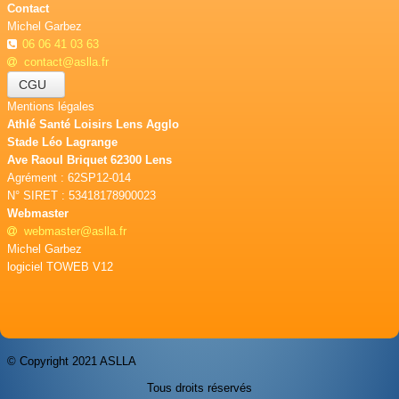
Contact
Michel Garbez
06 06 41 03 63
contact@aslla.fr
CGU
Mentions légales
Athlé Santé Loisirs Lens Agglo
Stade Léo Lagrange
Ave Raoul Briquet 62300 Lens
Agrément : 62SP12-014
N° SIRET : 53418178900023
Webmaster
webmaster@aslla.fr
Michel Garbez
logiciel TOWEB V12
© Copyright 2021 ASLLA
Tous droits réservés