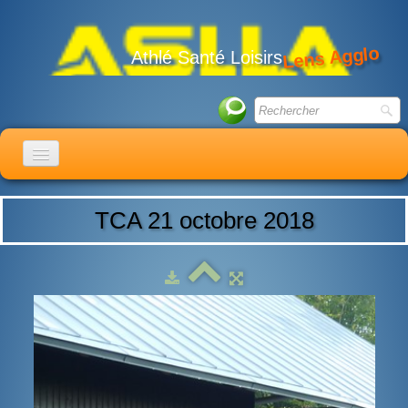
Lens Agglo
Athlé Santé Loisirs
ACCUEIL
TCA 21 octobre 2018
LE CLUB
ACTIVITÉS
ACTUALITÉS
CALENDRIER
ADHÉSION
LIENS