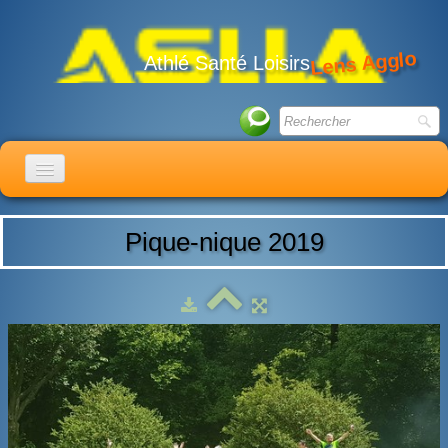
Lens Agglo
Athlé Santé Loisirs
ACCUEIL
Pique-nique 2019
LE CLUB
ACTIVITÉS
ACTUALITÉS
CALENDRIER
ADHÉSION
LIENS