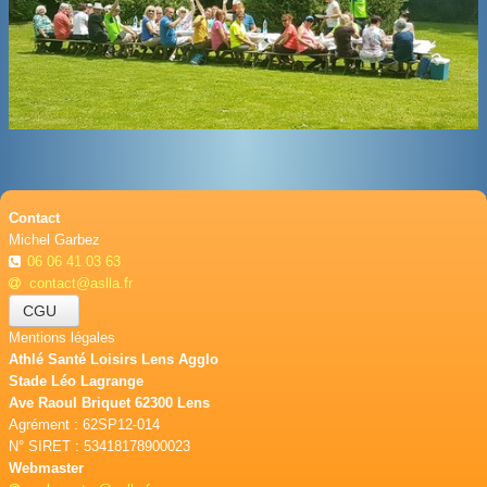
BOUTIQUE
CONTACT
PHOTOS
▼
DONS
Contact
Michel Garbez
06 06 41 03 63
contact@aslla.fr
CGU
Mentions légales
Athlé Santé Loisirs Lens Agglo
Stade Léo Lagrange
Ave Raoul Briquet 62300 Lens
Agrément : 62SP12-014
N° SIRET : 53418178900023
Webmaster