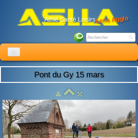
Lens Agglo
Athlé Santé Loisirs
ACCUEIL
Pont du Gy 15 mars
LE CLUB
ACTIVITÉS
ACTUALITÉS
CALENDRIER
ADHÉSION
LIENS