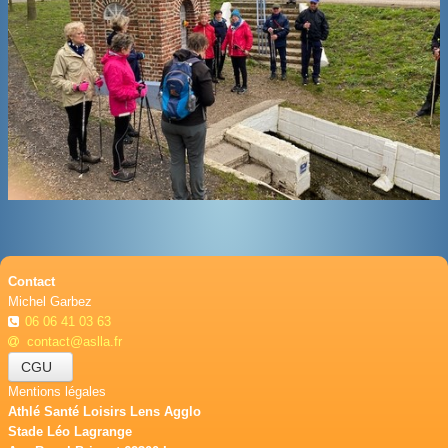
BOUTIQUE
CONTACT
PHOTOS
▼
DONS
Contact
Michel Garbez
06 06 41 03 63
contact@aslla.fr
CGU
Mentions légales
Athlé Santé Loisirs Lens Agglo
Stade Léo Lagrange