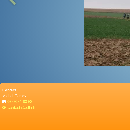
Contact
Michel Garbez
06 06 41 03 63
contact@aslla.fr