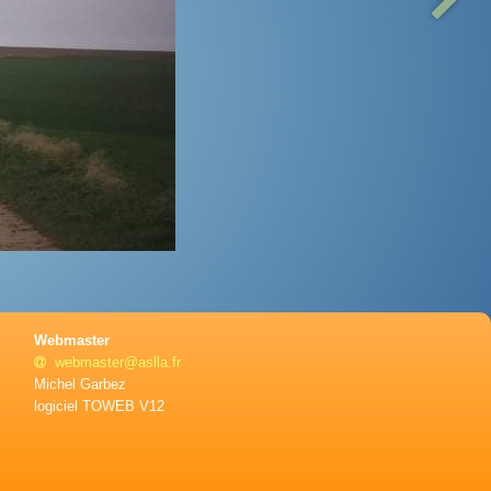
Webmaster
webmaster@aslla.fr
Michel Garbez
logiciel TOWEB V12