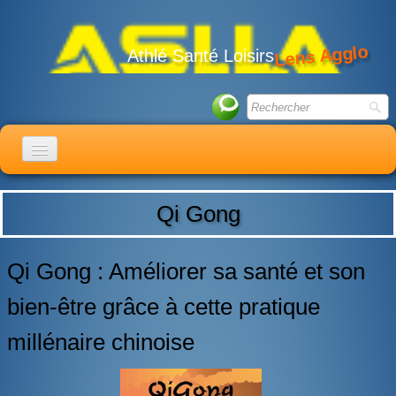
Lens Agglo
Athlé Santé Loisirs
ACCUEIL
Qi Gong
LE CLUB
ACTIVITÉS
Qi Gong : Améliorer sa santé et son
ACTUALITÉS
bien-être grâce à cette pratique
CALENDRIER
millénaire chinoise
ADHÉSION
LIENS