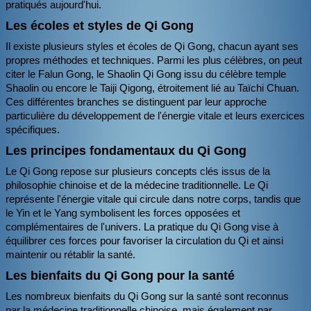
pratiqués aujourd'hui.
Les écoles et styles de Qi Gong
Il existe plusieurs styles et écoles de Qi Gong, chacun ayant ses
propres méthodes et techniques. Parmi les plus célèbres, on peut
citer le Falun Gong, le Shaolin Qi Gong issu du célèbre temple
Shaolin ou encore le Taiji Qigong, étroitement lié au Taïchi Chuan.
Ces différentes branches se distinguent par leur approche
particulière du développement de l'énergie vitale et leurs exercices
spécifiques.
Les principes fondamentaux du Qi Gong
Le Qi Gong repose sur plusieurs concepts clés issus de la
philosophie chinoise et de la médecine traditionnelle. Le Qi
représente l'énergie vitale qui circule dans notre corps, tandis que
le Yin et le Yang symbolisent les forces opposées et
complémentaires de l'univers. La pratique du Qi Gong vise à
équilibrer ces forces pour favoriser la circulation du Qi et ainsi
maintenir ou rétablir la santé.
Les bienfaits du Qi Gong pour la santé
Les nombreux bienfaits du Qi Gong sur la santé sont reconnus
par la médecine traditionnelle chinoise, mais également par