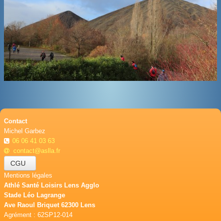
BOUTIQUE
CONTACT
PHOTOS
▼
DONS
Contact
Michel Garbez
06 06 41 03 63
contact@aslla.fr
CGU
Mentions légales
Athlé Santé Loisirs Lens Agglo
Stade Léo Lagrange
Ave Raoul Briquet 62300 Lens
Agrément : 62SP12-014