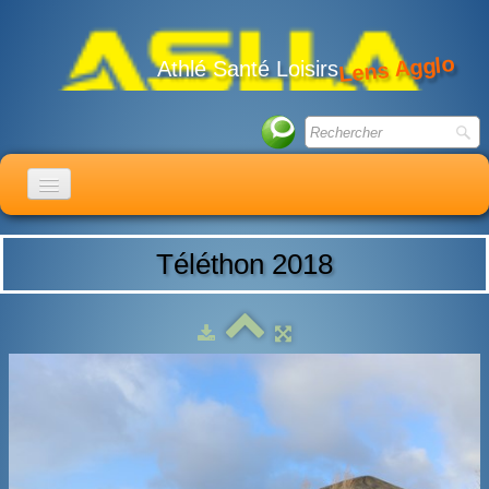
Lens Agglo
Athlé Santé Loisirs
ACCUEIL
Téléthon 2018
LE CLUB
ACTIVITÉS
ACTUALITÉS
CALENDRIER
ADHÉSION
LIENS