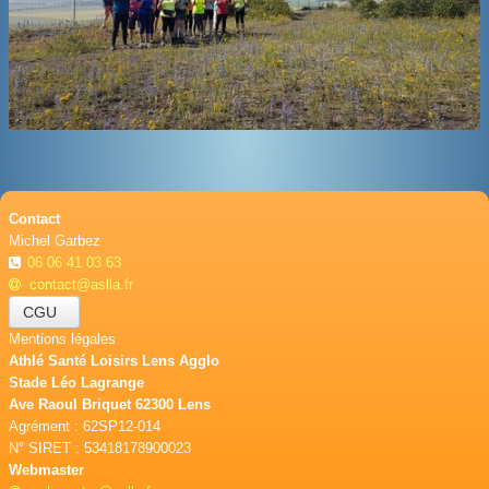
BOUTIQUE
CONTACT
PHOTOS
▼
DONS
Contact
Michel Garbez
06 06 41 03 63
contact@aslla.fr
CGU
Mentions légales
Athlé Santé Loisirs Lens Agglo
Stade Léo Lagrange
Ave Raoul Briquet 62300 Lens
Agrément : 62SP12-014
N° SIRET : 53418178900023
Webmaster