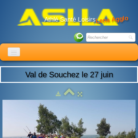
Lens Agglo
Athlé Santé Loisirs
ACCUEIL
Val de Souchez le 27 juin
LE CLUB
ACTIVITÉS
ACTUALITÉS
CALENDRIER
ADHÉSION
LIENS