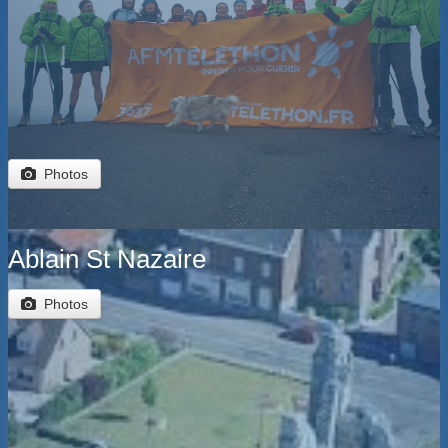
BOUTIQUE
CONTACT
PHOTOS
▼
DONS
Photos
Ablain St Nazaire
Photos