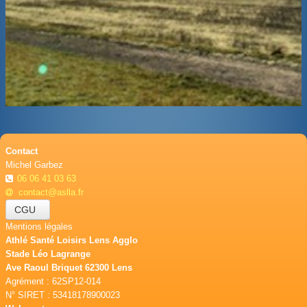
Contact
Michel Garbez
06 06 41 03 63
contact@aslla.fr
CGU
Mentions légales
Athlé Santé Loisirs Lens Agglo
Stade Léo Lagrange
Ave Raoul Briquet 62300 Lens
Agrément : 62SP12-014
N° SIRET : 53418178900023