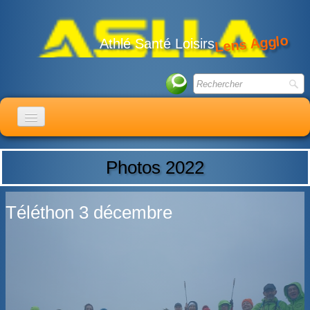
Lens Agglo
Athlé Santé Loisirs
ACCUEIL
Photos 2022
LE CLUB
ACTIVITÉS
Téléthon 3 décembre
ACTUALITÉS
CALENDRIER
ADHÉSION
LIENS