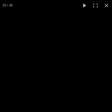
29 / 49
Lens Agglo
Athlé Santé Loisirs
ACCUEIL
JNMN 2019
LE CLUB
ACTIVITÉS
ACTUALITÉS
CALENDRIER
ADHÉSION
LIENS